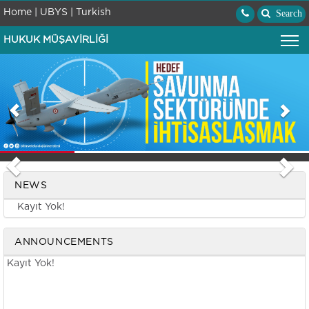
Home |
UBYS |
Turkish
Search
HUKUK MÜŞAVİRLİĞİ
Önceki
Son
Previous
N
NEWS
Cimer
Kayıt Yok!
ANNOUNCEMENTS
Kayıt Yok!