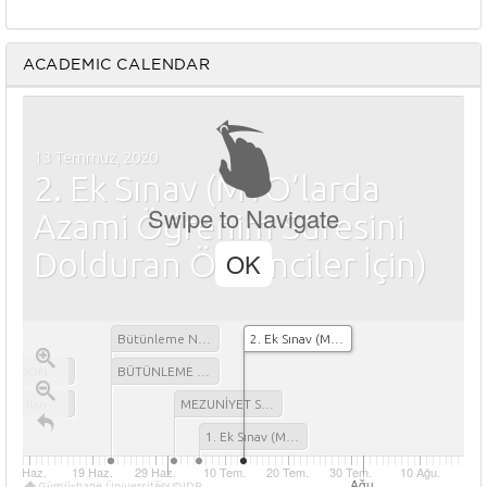
ACADEMIC CALENDAR
13 Temmuz, 2020
2. Ek Sınav (MYO’larda
Swipe to Navigate
Azami Öğrenim Süresini
Dolduran Öğrenciler İçin)
OK
Bütünleme Notlarının İlan Edilmesi
2. Ek Sınav (MYO’larda Azami Öğrenim Süresini Dolduran Öğrenciler İçin)
YARIYIL SONU SINAVLARI
BÜTÜNLEME SINAVLARI**
Notların İlan Edilmesi
MEZUNİYET SINAVLARI
1. Ek Sınav (MYO’larda Azami Öğrenim Süresini Dolduran Öğrenciler İçin)
9 Haz.
19 Haz.
29 Haz.
10 Tem.
20 Tem.
30 Tem.
10 Ağu.
Tem.
Ağu.
Gümüşhane Üniversitesi OIDB